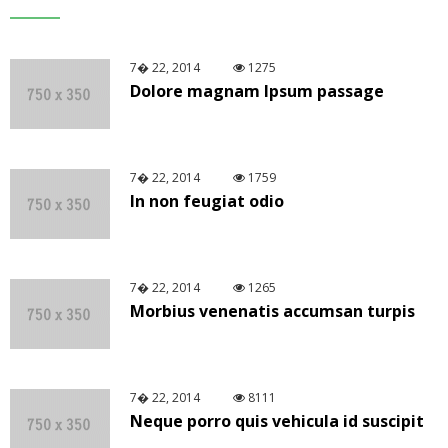
7� 22, 2014
1275
Dolore magnam Ipsum passage
7� 22, 2014
1759
In non feugiat odio
7� 22, 2014
1265
Morbius venenatis accumsan turpis
7� 22, 2014
8111
Neque porro quis vehicula id suscipit