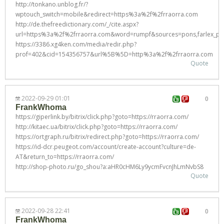
http://tonkano.unblog.fr/?
wptouch_switch=mobile&redirect=https%3a%2f%2frraorra.com
http://de.thefreedictionary.com/_/cite.aspx?
url=https%3a%2f%2frraorra.com&word=rumpf&sources=pons,farlex_partne
https://3386.xg4ken.com/media/redir.php?
prof=402&cid=154356757&url%5B%5D=http%3a%2f%2frraorra.com
Quote
2022-09-29 01:01
0
FrankWhoma
https://giperlink.by/bitrix/click.php?goto=https://rraorra.com/
http://kitaec.ua/bitrix/click.php?goto=https://rraorra.com/
https://ortgraph.ru/bitrix/redirect.php?goto=https://rraorra.com/
https://id-dcr.peugeot.com/account/create-account?culture=de-
AT&return_to=https://rraorra.com/
http://shop-photo.ru/go_shou?a:aHR0cHM6Ly9ycmFvcnJhLmNvbS8
Quote
2022-09-28 22:41
0
FrankWhoma