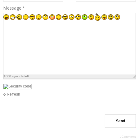
c
Message
*
1000
symbols left
Refresh
Send
JComments