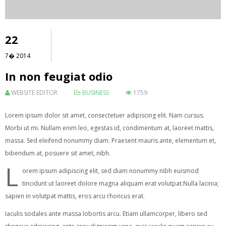
22
7�
2014
In non feugiat odio
WEBSITE EDITOR
BUSINESS
1759
Lorem ipsum dolor sit amet, consectetuer adipiscing elit. Nam cursus.
Morbi ut mi. Nullam enim leo, egestas id, condimentum at, laoreet mattis,
massa. Sed eleifend nonummy diam. Praesent mauris ante, elementum et,
bibendum at, posuere sit amet, nibh.
L
orem ipsum adipiscing elit, sed diam nonummy nibh euismod
tincidunt ut laoreet dolore magna aliquam erat volutpat.Nulla lacinia;
sapien in volutpat mattis, eros arcu rhoncus erat.
Iaculis sodales ante massa lobortis arcu. Etiam ullamcorper, libero sed