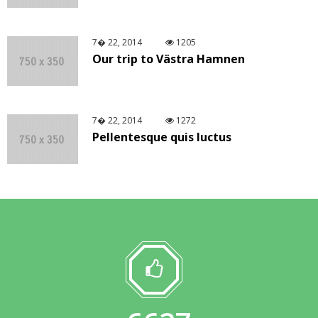
7� 22, 2014
1205
Our trip to Västra Hamnen
7� 22, 2014
1272
Pellentesque quis luctus
© Free
Joomla! 3 Modules
- by
VinaGecko.com
7� 22, 2014
1666
Phasellus consequat sit
7� 22, 2014
1344
Phasellus ullamcorper blandit leo