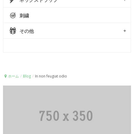
ネックストラップ
刺繍
その他
© Free
Joomla! 3 Modules
- by
VinaGecko.com
ホーム
/
Blog
/
In non feugiat odio