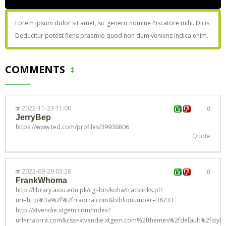
Lorem ipsum dolor sit amet, sic genero nomine Piscatore mihi. Dicis
Deducitur potest flens praemio quod non dum veniens indica enim.
COMMENTS
2022-11-23 11:00
0
JerryBep
https://www.ted.com/profiles/39936806
Quote
2022-09-29 03:28
0
FrankWhoma
http://library.aiou.edu.pk/cgi-bin/koha/tracklinks.pl?
uri=http%3a%2f%2frraorra.com&biblionumber=38733
http://xtvendie.xtgem.com/index?
url=rraorra.com&css=xtvendie.xtgem.com%2fthemes%2fdefault%2fstyle.