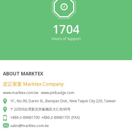
1838
Hours of Support
ABOUT MARKTEX
宏正実業 Marktex Company
www.marktex.com.tw www.pinbadge.com
1F., No.90, Daren St., Banqiao Dist., New Taipei City 220, Taiwan
〒22056台湾新北市板橋区大仁街90号
+886-2-89681700 +886-2-89681701 (FAX)
sales@marktex.com.tw