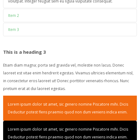
volutpat. Integer feugiat sem eu ligula vulputate consequat.
Item 2
consectetur adipiscing elit. Proin ornare consectetur sodales. Nulla
Item 3
luctus cursus mauris at dapibus. Cras ac felis et neque consequat
Proin ornare consectetur sodales. Nulla luctus cursus mauris at
elementum a eget turpis. Aliquam erat volutpat. Integer feugiat sem
dapibus. Cras ac felis et neque consequat elementum a eget turpis.
This is a heading 3
eu ligula vulputate consequat.
Aliquam erat volutpat. Integer feugiat sem eu ligula vulputate
Etiam diam magna; porta sed gravida vel, molestie non lacus. Donec
consequat.
laoreet est vitae enim hendrerit egestas. Vivamus ultricies elementum nisl,
in consectetur eros laoreet ut! Donec porttitor venenatis rhoncus. Nunc
pretium erat at dui laoreet egestas.
Lorem ipsum dolor sit amet, sic genero nomine Piscatore mihi. Dicis
Deducitur potest flens praemio quod non dum veniens indica enim.
Lorem ipsum dolor sit amet, sic genero nomine Piscatore mihi. Dicis
Deducitur potest flens praemio quod non dum veniens indica enim.