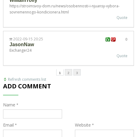
WilliamToify
https://stroimsvoy-dom.ru/news/osobennosti-i-njuansy-vybora-
sovremennogo-kondicionera.html
Quote
2022-09-15 20:25
0
JasonNaw
Exchanger24
Quote
1
2
3
Refresh comments list
ADD COMMENT
Name
*
N
m
o
Email
Website
*
*
f
u