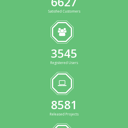
6627
Satisfied Customers
7� 22, 2014
1175
Qui dolorem ips passage
7� 22, 2014
1418
3829
Tempora incidunt dolorem
Registered Users
9272
Released Projects