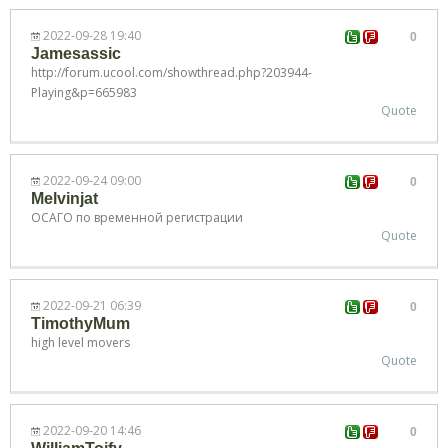
2022-09-28 19:40
0
Jamesassic
http://forum.ucool.com/showthread.php?203944-
Playing&p=665983
Quote
2022-09-24 09:00
0
Melvinjat
ОСАГО по временной регистрации
Quote
2022-09-21 06:39
0
TimothyMum
high level movers
Quote
2022-09-20 14:46
0