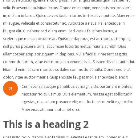
rhoncus adipiscing, ante arcu dignissim urna, quis iaculis quam sapien eu
velit. Praesent ut pulvinar lectus. Donec enim enim, venenatis nec posuere
in; dictum id lacus. Quisque vestibulum luctus tortor at vulputate. Maecenas
mi augue, vehicula et consectetur ac, vulputate a risus. Pellentesque in
feugiat elit. Curabitur sed diam enim. Sed varius faucibus lectus, a
scelerisque massa posuere ac. Quisque dapibus, est ac rhoncus tempus,
nisl purus posuere urna, accumsan lobortis metus mauris at nibh. Duis
ullamcorper adipiscing quam in dapibus. Nulla facilisi. Praesent sagittis
commodo lorem, vitae euismod justo venenatis at. Suspendisse et ante dui.
Etiam id enim at sem rhoncus sodales commodo et nulla. Donec sed erat
dolor, vitae auctor mauris. Suspendisse feugiat mollis ante vitae blandit.
Cum sociis natoque penatibus et magnis dis parturient montes,
01
nascetur ridiculus mus. Duis elementum, massa eget sollicitudin
egestas, risus diam posuere elit; quis luctus eros velit eget odio.
Maecenas at mauris sit amet orci.
This is a heading 2
Cras justo odio, dapibus ac facilisis in, egestas eget quam. Donec id elit