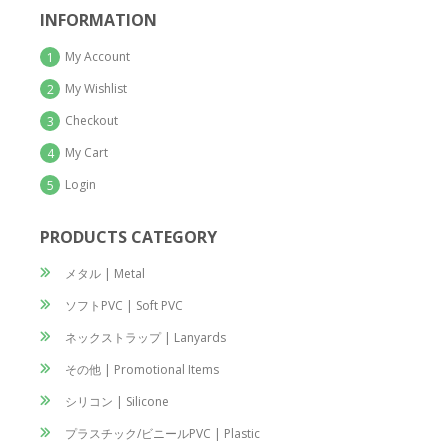
INFORMATION
My Account
1
My Wishlist
2
Checkout
3
My Cart
4
Login
5
PRODUCTS CATEGORY
メタル | Metal
ソフトPVC | Soft PVC
ネックストラップ | Lanyards
その他 | Promotional Items
シリコン | Silicone
プラスチック/ビニールPVC | Plastic