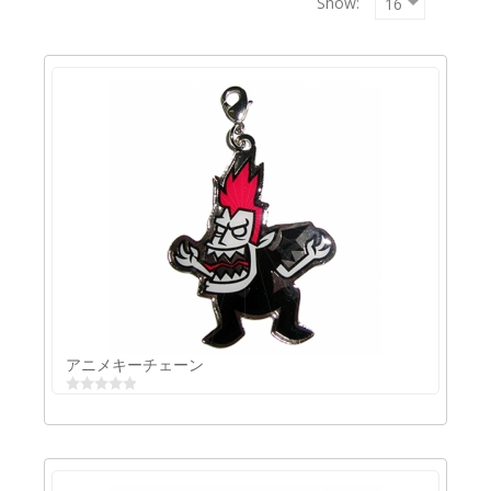
Show:
Copyrigh
MAXXmar
GmbH
アニメキーチェーン