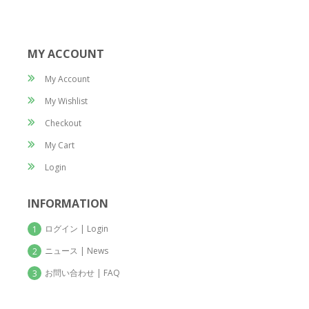
MY ACCOUNT
My Account
My Wishlist
Checkout
My Cart
Login
INFORMATION
ログイン | Login
1
ニュース | News
2
お問い合わせ | FAQ
3