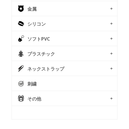
金属
シリコン
ソフトPVC
プラスチック
ネックストラップ
刺繍
その他
© Free
Joomla! 3 Modules
- by
VinaGecko.com