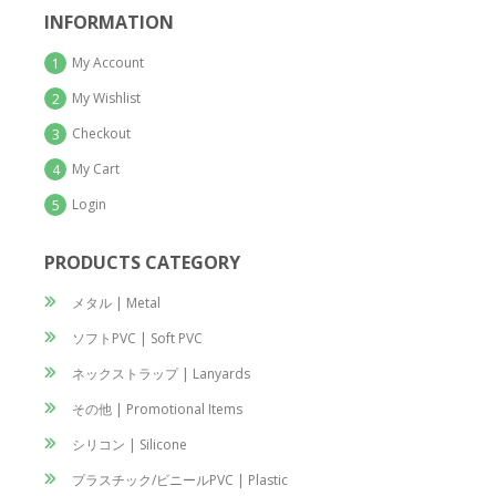
INFORMATION
My Account
1
My Wishlist
2
Checkout
3
My Cart
4
Login
5
PRODUCTS CATEGORY
メタル | Metal
ソフトPVC | Soft PVC
ネックストラップ | Lanyards
その他 | Promotional Items
シリコン | Silicone
プラスチック/ビニールPVC | Plastic