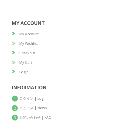
MY ACCOUNT
My Account
My Wishlist
Checkout
My Cart
Login
INFORMATION
ログイン | Login
1
ニュース | News
2
お問い合わせ | FAQ
3