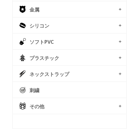
金属
シリコン
ソフトPVC
プラスチック
ネックストラップ
刺繍
その他
© Free
Joomla! 3 Modules
- by
VinaGecko.com