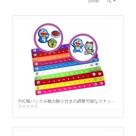
Show:
Copyrigh
MAXXmar
GmbH
PVC靴バックル靴の飾り付きの調整可能なスナップブレスレット