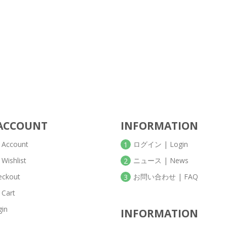
ACCOUNT
INFORMATION
 Account
ログイン | Login
1
Wishlist
ニュース | News
2
eckout
お問い合わせ | FAQ
3
 Cart
gin
INFORMATION