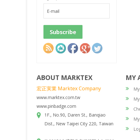
ABOUT MARKTEX
MY 
宏正実業 Marktex Company
My
www.marktex.com.tw
My 
www.pinbadge.com
Ch
1F., No.90, Daren St., Banqiao
My
Dist., New Taipei City 220, Taiwan
Lo