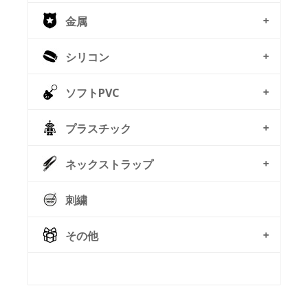
金属
シリコン
ソフトPVC
プラスチック
ネックストラップ
刺繍
その他
© Free
Joomla! 3 Modules
- by
VinaGecko.com