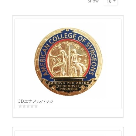
Show:
Copyrigh
MAXXmar
GmbH
3Dエナメルバッジ