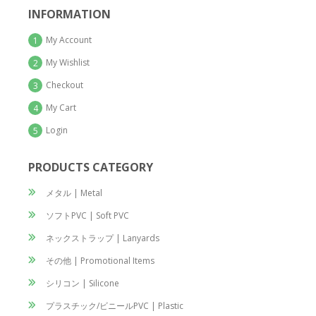
INFORMATION
My Account
1
My Wishlist
2
Checkout
3
My Cart
4
Login
5
PRODUCTS CATEGORY
メタル | Metal
ソフトPVC | Soft PVC
ネックストラップ | Lanyards
その他 | Promotional Items
シリコン | Silicone
プラスチック/ビニールPVC | Plastic