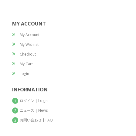
MY ACCOUNT
My Account
My Wishlist
Checkout
My Cart
Login
INFORMATION
ログイン | Login
1
ニュース | News
2
お問い合わせ | FAQ
3