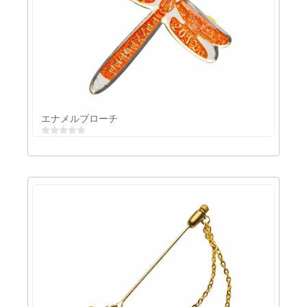
くりぬきに色エポ
エナメルブローチ