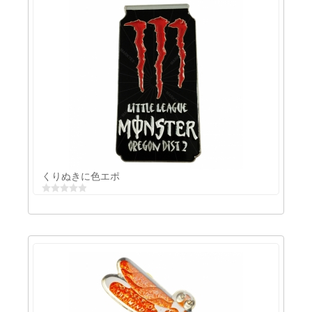
3Dエナメルバッジ
くりぬきに色エポ