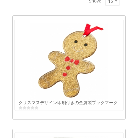
Show:
Copyrigh
MAXXmar
GmbH
クリスマスデザイン印刷付きの金属製ブックマーク