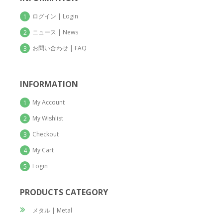
ログイン | Login
1
ニュース | News
2
お問い合わせ | FAQ
3
INFORMATION
My Account
1
My Wishlist
2
Checkout
3
My Cart
4
Login
5
PRODUCTS CATEGORY
メタル | Metal