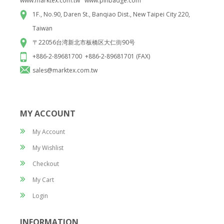
www.marktex.com.tw www.pinbadge.com
1F., No.90, Daren St., Banqiao Dist., New Taipei City 220,
Taiwan
〒22056台湾新北市板橋区大仁街90号
ブックマークマグネット
+886-2-89681700 +886-2-89681701 (FAX)
sales@marktex.com.tw
MY ACCOUNT
My Account
My Wishlist
Checkout
My Cart
Login
INFORMATION