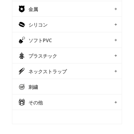
金属
シリコン
ソフトPVC
プラスチック
ネックストラップ
刺繍
その他
© Free
Joomla! 3 Modules
- by
VinaGecko.com