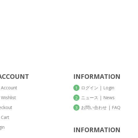
ACCOUNT
INFORMATION
 Account
ログイン | Login
1
Wishlist
ニュース | News
2
eckout
お問い合わせ | FAQ
3
 Cart
gin
INFORMATION