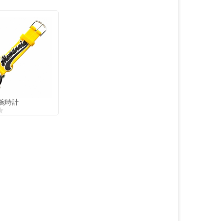
Copyright
MAXXmarketing
GmbH
C腕時計
C腕時計