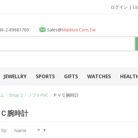
ログイン | Lo
86-2-89681700
Sales@
Marktex.com.tw
JEWELLRY
SPORTS
GIFTS
WATCHES
HEALT
ム
/
Shop 2
/
ソフトPVC
/
ＰＶＣ腕時計
Ｃ腕時計
 by: