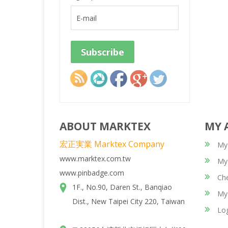
ABOUT MARKTEX
MY 
宏正実業 Marktex Company
My
www.marktex.com.tw
My 
www.pinbadge.com
Ch
1F., No.90, Daren St., Banqiao
My
Dist., New Taipei City 220, Taiwan
Lo