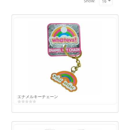
Show:
Copyrigh
MAXXmar
GmbH
エナメルキーチェーン