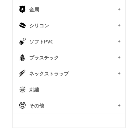
金属
シリコン
ソフトPVC
プラスチック
ネックストラップ
刺繍
その他
© Free
Joomla! 3 Modules
- by
VinaGecko.com