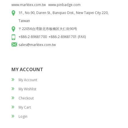
www.marktex.com.tw www.pinbadge.com
1F., No.90, Daren St., Banqiao Dist., New Taipei City 220,
Taiwan
〒22056台湾新北市板橋区大仁街90号
鉄プレスラッカー入れ
+886-2-89681700 +886-2-89681701 (FAX)
sales@marktex.com.tw
MY ACCOUNT
My Account
My Wishlist
Checkout
My Cart
Login