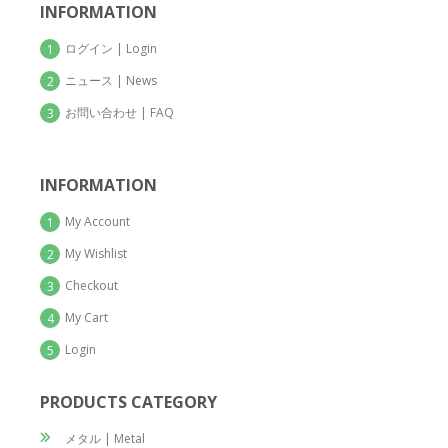
INFORMATION
ログイン | Login
1
ニュース | News
2
お問い合わせ | FAQ
3
INFORMATION
My Account
1
My Wishlist
2
Checkout
3
My Cart
4
Login
5
PRODUCTS CATEGORY
メタル | Metal