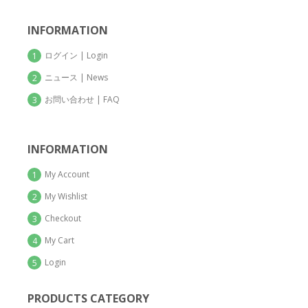
INFORMATION
ログイン | Login
1
ニュース | News
2
お問い合わせ | FAQ
3
INFORMATION
My Account
1
My Wishlist
2
Checkout
3
My Cart
4
Login
5
PRODUCTS CATEGORY