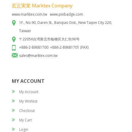
宏正実業 Marktex Company
www.marktex.com.tw www.pinbadge.com
1F., No.90, Daren St., Banqiao Dist., New Taipei City 220,
Taiwan
〒22056台湾新北市板橋区大仁街90号
校章
+886-2-89681700 +886-2-89681701 (FAX)
sales@marktex.com.tw
MY ACCOUNT
My Account
My Wishlist
Checkout
My Cart
Login