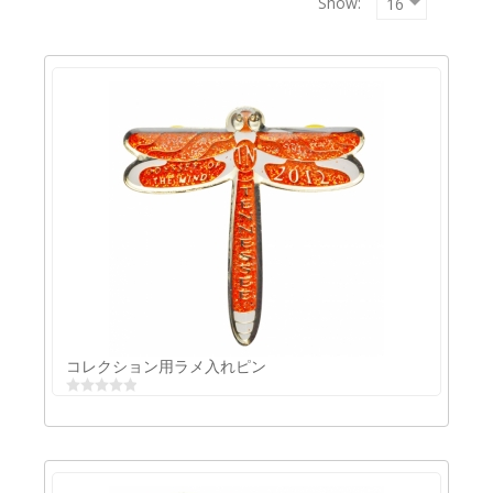
Show:
Copyrigh
MAXXmar
GmbH
コレクション用ラメ入れピン