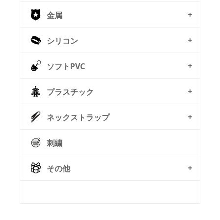
金属
シリコン
ソフトPVC
プラスチック
ネックストラップ
刺繍
その他
© Free
Joomla! 3 Modules
- by
VinaGecko.com