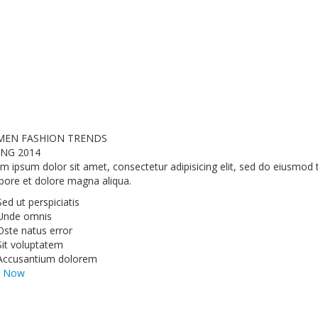
EN FASHION TRENDS
ING
2014
m ipsum dolor sit amet, consectetur adipisicing elit, sed do eiusmod 
abore et dolore magna aliqua.
Sed ut perspiciatis
Unde omnis
Oste natus error
Sit voluptatem
Accusantium dolorem
w Now