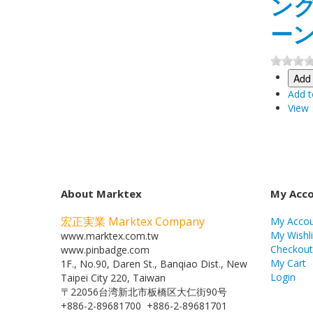
ン
ー
Add 
Add t
View
About Marktex
My Acc
宏正実業 Marktex Company
My Acco
My Wishli
www.marktex.com.tw
Checkout
www.pinbadge.com
My Cart
1F., No.90, Daren St., Banqiao Dist., New
Login
Taipei City 220, Taiwan
〒22056台湾新北市板橋区大仁街90号
+886-2-89681700 +886-2-89681701