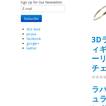
Sign Up for Our Newsletter:
RSS feed
picasa
3D
facebook
google+
ィ
twitter
ー
チ
ラ
ュ