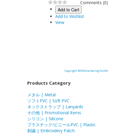
Comments (0)
Add to Cart
Add to Wishlist
View
Copyright MAXXmarketing GmbH
Products Category
メタル | Metal
ソフトPVC | Soft PVC
ネックストラップ | Lanyards
その他 | Promotional Items
シリコン | Silicone
プラスチック/ビニールPVC | Plastic
刺繍 | Embroidery Patch