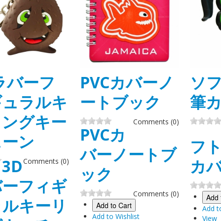
ラバーフ
PVCカバーノ
ソフ
ギュラルキ
ートブック
筆
リングキー
Comments (0)
PVCカ
ェーン
フト
バーノートブ
3D
カ
Comments (0)
ック
バーフィギ
Comments (0)
Add 
ラルキーリ
Add to Cart
Add t
Add to Wishlist
View