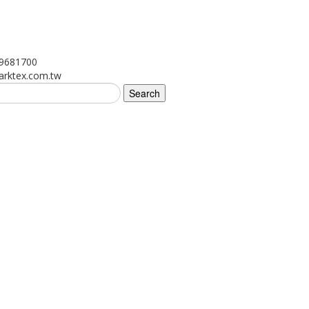
89681700
rktex.com.tw