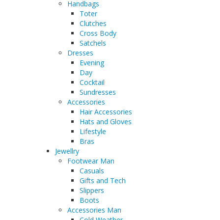
Handbags
Toter
Clutches
Cross Body
Satchels
Dresses
Evening
Day
Cocktail
Sundresses
Accessories
Hair Accessories
Hats and Gloves
Lifestyle
Bras
Jewellry
Footwear Man
Casuals
Gifts and Tech
Slippers
Boots
Accessories Man
Cold Weather