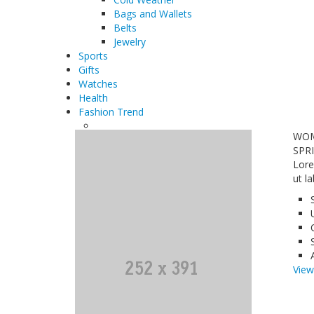
Bags and Wallets
Belts
Jewelry
Sports
Gifts
Watches
Health
Fashion Trend
WOM
SPR
Lore
ut l
Vie