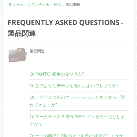
ホーム
/
お問い合わせ | FAQ
/
製品関連
FREQUENTLY ASKED QUESTIONS -
製品関連
製品関連
Q: PANTONE色の見つけ方?
A:
インフォメーション
/
色チップのところに確認でき
Q: どのようなデータを送ればよいでしょうか?
A: 下記をご用意頂きたいです
Q: デザインに色のグラデーションがあるなら、製
作できますか?
>
ベクタ形式データを頂く
(
.eps/.ai/.cdr/.dwg)
A:
グラデーションあるデザインならオフセット印刷を
Q: マークテックス自分のデザインを売ったりしま
>
アウトライン化が必要
お勧めます。
すか？
>
PANTONE
色の番号指示とサイズ指示
もしくはお気軽にメールにて担当者にご相談くださ
A:
ホームページに載っている商品は顧客様のデザイン
Q: 一つの商品に2種のメッキ色は可能でしょうか。