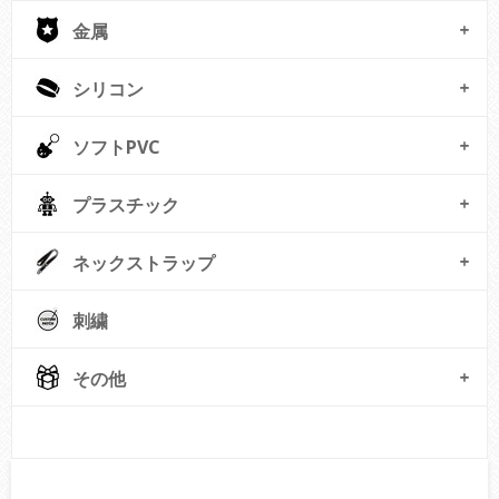
金属
シリコン
ソフトPVC
プラスチック
ネックストラップ
刺繍
その他
© Free
Joomla! 3 Modules
- by
VinaGecko.com