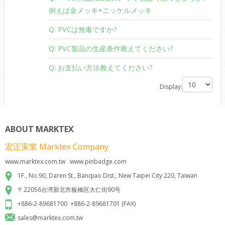
>
い。
jpg
gif
bitmap
CorelDraw
AI
や
など
画像を直接
や
に入れ
ものです。弊社自分のデザインを売ったりしませんが
例えば金メッキ+ニッケルメッキ
ることをご遠慮ください。
いくつの既存型があり、
既成デザインリスト
をご確認
A:
金属製品に
2
種メッキは可能ですが、デザインによ
Q: PVCは無毒ですか?
デザインが不鮮明やはっきりしない可能性があるか
ください。型代を省けることが可能です
りできない場合もあります。まずはデザインを
らです
A:
弊社の
PVC
製品は無毒材で提供しております。国際
Q: PVC製品の生産条件教えてください?
sales@marktex.com.tw
にご確認願います
機関の検査レポートがあります。
A:
デザインにより生産できるように調整することがあ
Q: お支払い方法教えてください?
ります。まずは下記の基本生産条件及び制限をご覧く
A:
L/C
、
T/T
、
Western Union
と
PayPal
でお願いいたしま
Display:
ださい。
す
最大サイズ
ABOUT MARKTEX
今まで作った一番小さいサイズ
宏正実業 Marktex Company
最小溝の幅
www.marktex.com.tw www.pinbadge.com
1F., No.90, Daren St., Banqiao Dist., New Taipei City 220, Taiwan
最小色数
〒22056台湾新北市板橋区大仁街90号
最大色数
+886-2-89681700 +886-2-89681701 (FAX)
sales@marktex.com.tw
段数