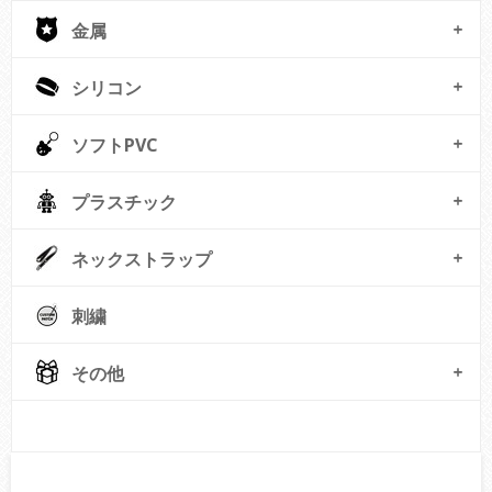
金属
シリコン
ソフトPVC
プラスチック
ネックストラップ
刺繍
その他
© Free
Joomla! 3 Modules
- by
VinaGecko.com