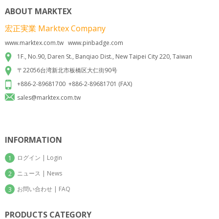
ABOUT MARKTEX
宏正実業 Marktex Company
www.marktex.com.tw www.pinbadge.com
1F., No.90, Daren St., Banqiao Dist., New Taipei City 220, Taiwan
〒22056台湾新北市板橋区大仁街90号
+886-2-89681700 +886-2-89681701 (FAX)
sales@marktex.com.tw
INFORMATION
ログイン | Login
1
ニュース | News
2
お問い合わせ | FAQ
3
PRODUCTS CATEGORY