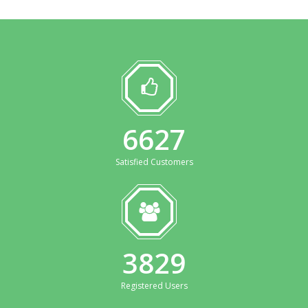
6627
Satisfied Customers
3829
Registered Users