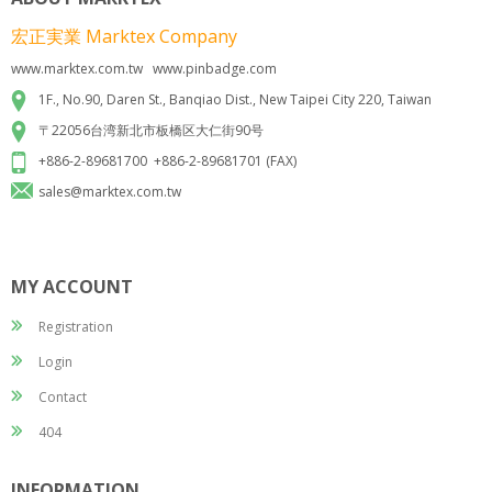
宏正実業 Marktex Company
www.marktex.com.tw www.pinbadge.com
1F., No.90, Daren St., Banqiao Dist., New Taipei City 220, Taiwan
〒22056台湾新北市板橋区大仁街90号
+886-2-89681700 +886-2-89681701 (FAX)
sales@marktex.com.tw
MY ACCOUNT
Registration
Login
Contact
404
INFORMATION