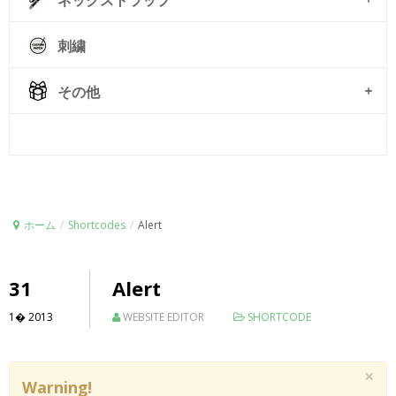
ネックストラップ
刺繍
その他
© Free
Joomla! 3 Modules
- by
VinaGecko.com
ホーム
/
Shortcodes
/
Alert
31
Alert
1�
2013
WEBSITE EDITOR
SHORTCODE
×
Warning!