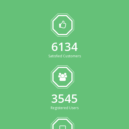
6627
Satisfied Customers
3829
Registered Users