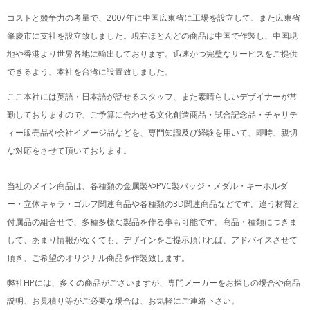
2007
コストと競争力の考量で、
年に中国広東省に工場を設立して、また広東省
肇慶市に支社を設立致しました。現在ほとんどの商品は中国で作製し、中国現
地や香港より世界各地に輸出しております。
迅速かつ完璧なサービスをご提供
できるよう、本社を台湾に設置致しました。
ここ本社には英語・日本語が話せるスタッフ、また素晴らしいデザイナーが常
勤しておりますので、ご予算に合わせる文化創造商品・試合記念品・チャリテ
ィー販売品や会社イメージ品などを、専門知識及び経験を用いて、即時、親切
な対応をさせて頂いております。
PVC
当社のメイン商品は、各種類の金属製や
製バッジ・メダル・キーホルダ
3D
ー・立体キャラ・ゴルフ関連商品や各種類の
関連商品などです。違う材質と
付属品の組合せで、多種多様な製品を作る事も可能です。商品・種類につきま
して、あまり情報がなくても、デザインをご提示頂ければ、アドバイスさせて
頂き、ご希望のオリジナル商品を作製致します。
HP
弊社
には、多くの商品がございますが、専門メーカーをお探しの場合や商品
説明、お見積り等がご必要な場合は、お気軽にご連絡下さい。