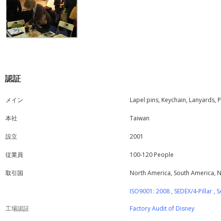
認証
メイン
Lapel pins, Keychain, Lanyards, 
本社
Taiwan
設立
2001
従業員
100-120 People
取引国
North America, South America, N
ISO9001: 2008 , SEDEX/4-Pillar ,
工場認証
Factory Audit of Disney