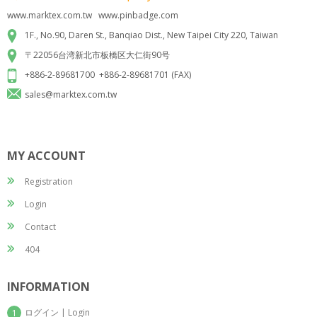
www.marktex.com.tw www.pinbadge.com
1F., No.90, Daren St., Banqiao Dist., New Taipei City 220, Taiwan
〒22056台湾新北市板橋区大仁街90号
+886-2-89681700 +886-2-89681701 (FAX)
sales@marktex.com.tw
MY ACCOUNT
Registration
Login
Contact
404
INFORMATION
ログイン | Login
1