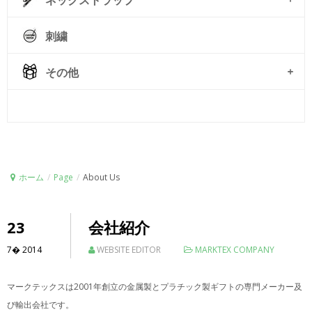
ネックストラップ
刺繍
その他
© Free
Joomla! 3 Modules
- by
VinaGecko.com
ホーム
/
Page
/
About Us
23
会社紹介
7�
2014
WEBSITE EDITOR
MARKTEX COMPANY
2001
マークテックスは
年創立の金属製とプラチック製ギフトの専門メーカー及
び輸出会社です。