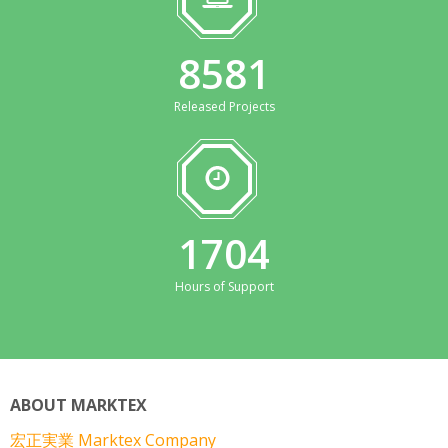
9272
Released Projects
1838
Hours of Support
ABOUT MARKTEX
宏正実業 Marktex Company