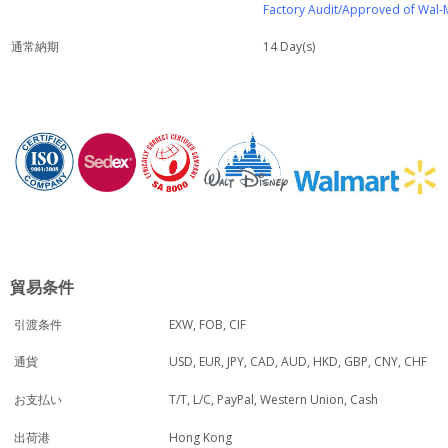
Factory Audit/Approved of Wal-
通常納期
14 Day(s)
貿易条件
引渡条件
EXW, FOB, CIF
USD, EUR, JPY, CAD, AUD, HKD, GBP, CNY, CHF
通貨
T/T, L/C, PayPal, Western Union, Cash
お支払い
Hong Kong
出荷港